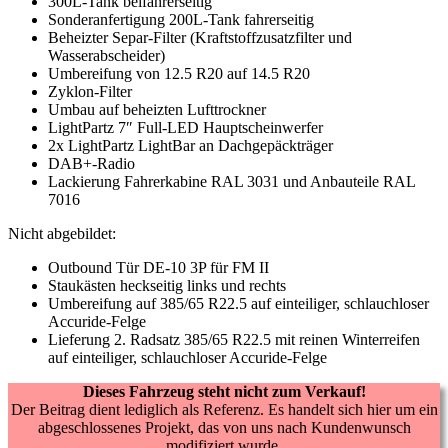
300L-Tank beifahrerseitig
Sonderanfertigung 200L-Tank fahrerseitig
Beheizter Separ-Filter (Kraftstoffzusatzfilter und
Wasserabscheider)
Umbereifung von 12.5 R20 auf 14.5 R20
Zyklon-Filter
Umbau auf beheizten Lufttrockner
LightPartz 7″ Full-LED Hauptscheinwerfer
2x LightPartz LightBar an Dachgepäckträger
DAB+-Radio
Lackierung Fahrerkabine RAL 3031 und Anbauteile RAL
7016
Nicht abgebildet:
Outbound Tür DE-10 3P für FM II
Staukästen heckseitig links und rechts
Umbereifung auf 385/65 R22.5 auf einteiliger, schlauchloser
Accuride-Felge
Lieferung 2. Radsatz 385/65 R22.5 mit reinen Winterreifen
auf einteiliger, schlauchloser Accuride-Felge
Dieses Fahrzeug steht nicht zum Verkauf!
Der Beitrag dient lediglich als Referenz. Es handelt sich hier um ein
abgeschlossenes Projekt, das von uns nach Kundenwunsch
modifiziert wurde.