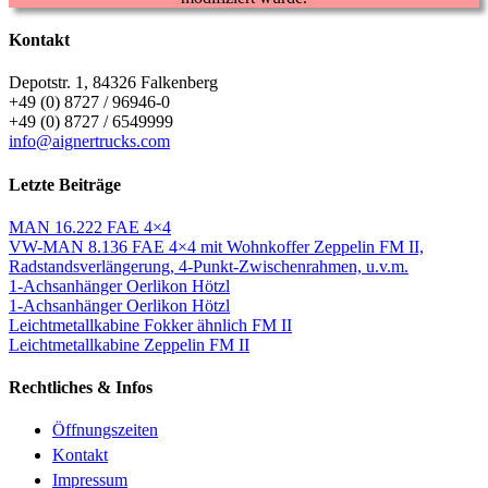
Kontakt
Depotstr. 1, 84326 Falkenberg
+49 (0) 8727 / 96946-0
+49 (0) 8727 / 6549999
info@aignertrucks.com
Letzte Beiträge
MAN 16.222 FAE 4×4
VW-MAN 8.136 FAE 4×4 mit Wohnkoffer Zeppelin FM II,
Radstandsverlängerung, 4-Punkt-Zwischenrahmen, u.v.m.
1-Achsanhänger Oerlikon Hötzl
1-Achsanhänger Oerlikon Hötzl
Leichtmetallkabine Fokker ähnlich FM II
Leichtmetallkabine Zeppelin FM II
Rechtliches & Infos
Öffnungszeiten
Kontakt
Impressum