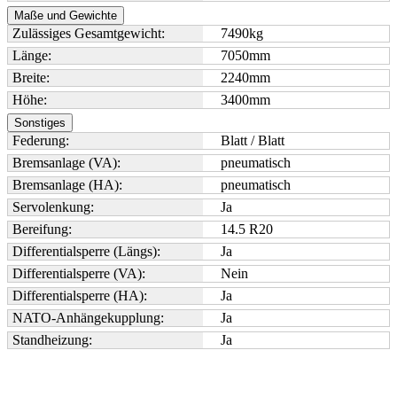
Maße und Gewichte
Zulässiges Gesamtgewicht:
7490
kg
Länge:
7050
mm
Breite:
2240
mm
Höhe:
3400
mm
Sonstiges
Federung:
Blatt / Blatt
Bremsanlage (VA):
pneumatisch
Bremsanlage (HA):
pneumatisch
Servolenkung:
Ja
Bereifung:
14.5 R20
Differentialsperre (Längs):
Ja
Differentialsperre (VA):
Nein
Differentialsperre (HA):
Ja
NATO-Anhängekupplung:
Ja
Standheizung:
Ja