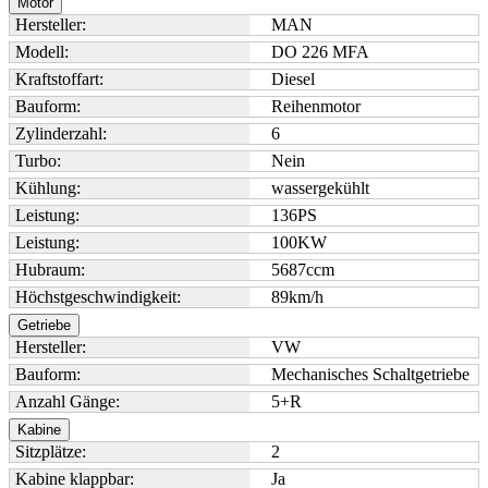
Motor
Hersteller:
MAN
Modell:
DO 226 MFA
Kraftstoffart:
Diesel
Bauform:
Reihenmotor
Zylinderzahl:
6
Turbo:
Nein
Kühlung:
wassergekühlt
Leistung:
136
PS
Leistung:
100
KW
Hubraum:
5687
ccm
Höchstgeschwindigkeit:
89
km/h
Getriebe
Hersteller:
VW
Bauform:
Mechanisches Schaltgetriebe
Anzahl Gänge:
5+R
Kabine
Sitzplätze:
2
Kabine klappbar:
Ja