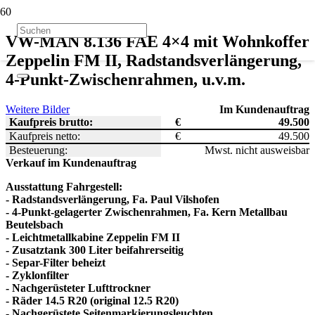
VW-MAN 8.136 FAE 4×4 mit Wohnkoffer
Zeppelin FM II, Radstandsverlängerung,
4-Punkt-Zwischenrahmen, u.v.m.
Weitere Bilder
Im Kundenauftrag
Kaufpreis brutto:
€
49.500
Kaufpreis netto:
€
49.500
Besteuerung:
Mwst. nicht ausweisbar
Verkauf im Kundenauftrag
Ausstattung Fahrgestell:
- Radstandsverlängerung, Fa. Paul Vilshofen
- 4-Punkt-gelagerter Zwischenrahmen, Fa. Kern Metallbau
Beutelsbach
- Leichtmetallkabine Zeppelin FM II
- Zusatztank 300 Liter beifahrerseitig
- Separ-Filter beheizt
- Zyklonfilter
- Nachgerüsteter Lufttrockner
- Räder 14.5 R20 (original 12.5 R20)
- Nachgerüstete Seitenmarkierungsleuchten