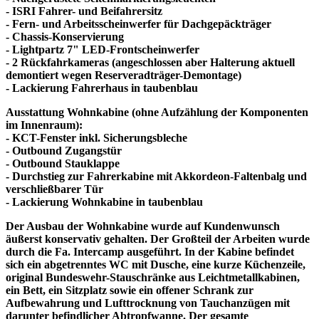
- ISRI Fahrer- und Beifahrersitz
- Fern- und Arbeitsscheinwerfer für Dachgepäckträger
- Chassis-Konservierung
- Lightpartz 7" LED-Frontscheinwerfer
- 2 Rückfahrkameras (angeschlossen aber Halterung aktuell
demontiert wegen Reserveradträger-Demontage)
- Lackierung Fahrerhaus in taubenblau
Ausstattung Wohnkabine (ohne Aufzählung der Komponenten
im Innenraum):
- KCT-Fenster inkl. Sicherungsbleche
- Outbound Zugangstür
- Outbound Stauklappe
- Durchstieg zur Fahrerkabine mit Akkordeon-Faltenbalg und
verschließbarer Tür
- Lackierung Wohnkabine in taubenblau
Der Ausbau der Wohnkabine wurde auf Kundenwunsch
äußerst konservativ gehalten. Der Großteil der Arbeiten wurde
durch die Fa. Intercamp ausgeführt. In der Kabine befindet
sich ein abgetrenntes WC mit Dusche, eine kurze Küchenzeile,
original Bundeswehr-Stauschränke aus Leichtmetallkabinen,
ein Bett, ein Sitzplatz sowie ein offener Schrank zur
Aufbewahrung und Lufttrocknung von Tauchanzügen mit
darunter befindlicher Abtropfwanne. Der gesamte