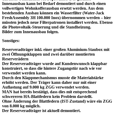
Innenausbau kann bei Bedarf demontiert und durch einen
vollwertigen Wohnkofferausbau ersetzt werden. Aus dem
bestehenden Ausbau können ein Wasserfilter (Water-Jack
FreshAssembly 3H 100.000 Inox) übernommen werden – hier
müssten jedoch neue Filterpatronen installiert werden. Ebenso
die Photovoltaik-Steuerung und die Standheizung.
Bilder zum Innenausbau folgen.
Sonstiges:
Reserveradträger inkl. einer großen Aluminium-Staubox mit
zwei Öffnungsklappen und zwei darüber montierten
Reserverädern
Der Reserveradträger wurde auf Kundenwunsch klappbar
konstruiert, so dass die hintere Zugangstür nach wie vor
verwendet werden kann.
Durch den Klappmechanismus musste die Materialstärke
erhöht werden. Der Träger kann daher nur mit einer
Auflastung auf 9.000 kg ZGG verwendet werden.
MAN hat bereits bestätigt, dass dies mit entsprechend
schwereren HA-Blattfedern kein Problem darstellt.
Ohne Änderung der Blattfedern (IST-Zustand) wäre ein ZGG
von 8.000 kg möglich.
Der Reserveradträger ist aktuell demontiert.