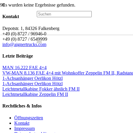
Es wurden keine Ergebnisse gefunden.
Kontakt
Depotstr. 1, 84326 Falkenberg
+49 (0) 8727 / 96946-0
+49 (0) 8727 / 6549999
info@aignertrucks.com
Letzte Beiträge
MAN 16.222 FAE 4×4
VW-MAN 8.136 FAE 4×4 mit Wohnkoffer Zeppelin FM II, Radstands
1-Achsanhänger Oerlikon Hötzl
1-Achsanhänger Oerlikon Hötzl
Leichtmetallkabine Fokker ähnlich FM II
Leichtmetallkabine Zeppelin FM II
Rechtliches & Infos
Öffnungszeiten
Kontakt
Impressum