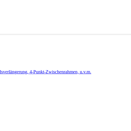
verlängerung, 4-Punkt-Zwischenrahmen, u.v.m.