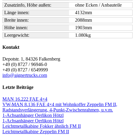
Zusatzinfo, Höhe außen:
ohne Ecken / Anbauteile
Länge innen:
4132
mm
Breite innen:
2088
mm
Höhe innen:
1903
mm
Leergewicht:
1.080
kg
Kontakt
Depotstr. 1, 84326 Falkenberg
+49 (0) 8727 / 96946-0
+49 (0) 8727 / 6549999
info@aignertrucks.com
Letzte Beiträge
MAN 16.222 FAE 4×4
VW-MAN 8.136 FAE 4×4 mit Wohnkoffer Zeppelin FM II,
Radstandsverlängerung, 4-Punkt-Zwischenrahmen, u.v.m.
1-Achsanhänger Oerlikon Hötzl
1-Achsanhänger Oerlikon Hötzl
Leichtmetallkabine Fokker ähnlich FM II
Leichtmetallkabine Zeppelin FM II