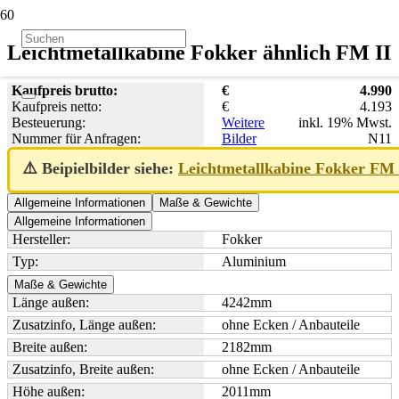
Leichtmetallkabine Fokker ähnlich FM II
Kaufpreis brutto:
€
4.990
Kaufpreis netto:
€
4.193
Besteuerung:
Weitere
inkl. 19% Mwst.
Nummer für Anfragen:
Bilder
N11
⚠️ Beipielbilder siehe:
Leichtmetallkabine Fokker FM
Allgemeine Informationen
Maße & Gewichte
Allgemeine Informationen
Hersteller:
Fokker
Typ:
Aluminium
Maße & Gewichte
Länge außen:
4242
mm
Zusatzinfo, Länge außen:
ohne Ecken / Anbauteile
Breite außen:
2182
mm
Zusatzinfo, Breite außen:
ohne Ecken / Anbauteile
Höhe außen:
2011
mm